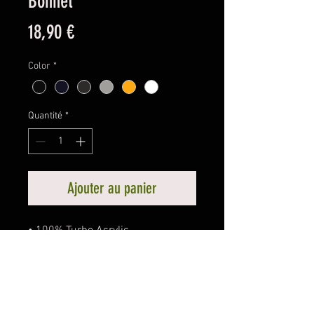
Bonnet
Prix
18,90 €
Color
*
Quantité
*
Ajouter au panier
• 100% Turbo Acrylic

• 12″ (30 cm) in length

• Hypoallergenic 

• Unisex style

• Hand washable
