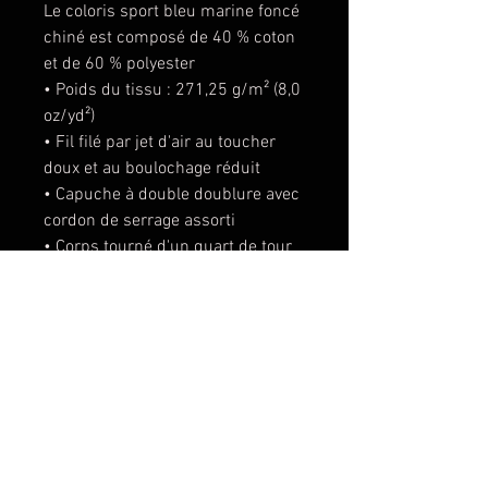
Le coloris sport bleu marine foncé 
chiné est composé de 40 % coton 
et de 60 % polyester

• Poids du tissu : 271,25 g/m² (8,0 
oz/yd²)

• Fil filé par jet d'air au toucher 
doux et au boulochage réduit

• Capuche à double doublure avec 
cordon de serrage assorti

• Corps tourné d'un quart de tour 
pour éviter le pli central

• Poignets et ceinture athlétiques 
en tricot côtelé avec spandex

• Poignets et ourlet à aiguille 
double

• Produit vierge provenant du 
Bangladesh, du Nicaragua, du 
Honduras ou du Salvador
