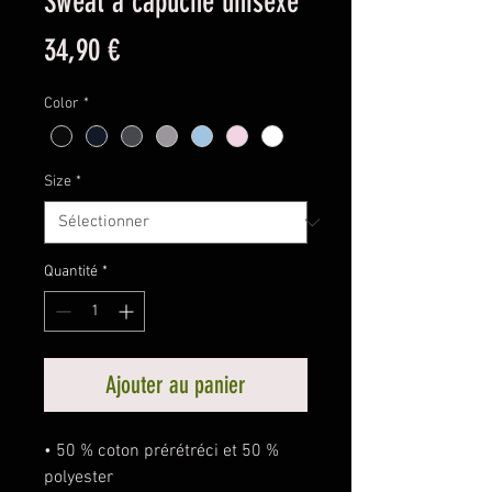
Sweat à capuche unisexe
Prix
34,90 €
Color
*
Size
*
Quantité
*
Ajouter au panier
• 50 % coton prérétréci et 50 % 
polyester
