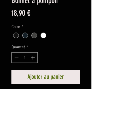
Bonnet à pompon
Prix
18,90 €
Color
*
Quantité
*
Ajouter au panier
• 100% soft-touch acrylic

• Double layer knit

• One size fits most

• Cuffed beanie

• Self-color pom pom
